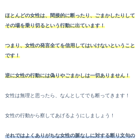
ほとんどの女性は、間接的に断ったり、ごまかしたりして
その場を乗り切るという行動に出ています！
つまり、女性の発言全てを信用してはいけないということ
です！
逆に女性の行動には偽りやごまかしは一切ありません！
女性は無理と思ったら、なんとしてでも断ってきます！
女性の行動から察してあげるようにしましょう！
それではよくありがちな女性の脈なし
に対する
断り文句の