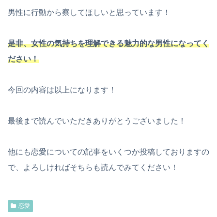
男性に行動から察してほしいと思っています！
是非、女性の気持ちを理解できる魅力的な男性になってく
ださい！
今回の内容は以上になります！
最後まで読んでいただきありがとうございました！
他にも恋愛についての記事をいくつか投稿しておりますの
で、よろしければそちらも読んでみてください！
恋愛