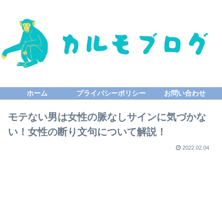
ホーム
プライバシーポリシー
お問い合わせ
モテない男は女性の脈なしサインに気づかな
い！女性の断り文句について解説！
2022.02.04