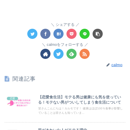
シェアする
calmoをフォローする
calmo
関連記事
【恋愛食生活】モテる男は健康にも気を使ってい
恋愛
る！モテない男がついしてしまう食生活について
皆さんこんにちは！カルモです！ 健康はほぼ100％食事が影響し
ていることは皆さんも知っていま...