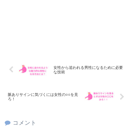
女性から追われる男性になるために必要
な技術
脈ありサインに気づくには女性の○○を見
ろ！
コメント