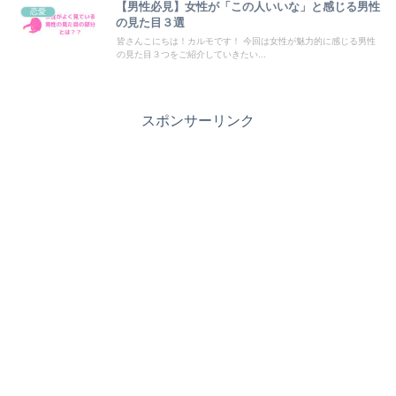
【男性必見】女性が「この人いいな」と感じる男性
恋愛
の見た目３選
皆さんこにちは！カルモです！ 今回は女性が魅力的に感じる男性
の見た目３つをご紹介していきたい...
スポンサーリンク