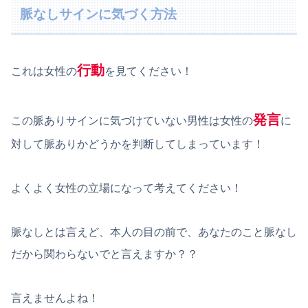
脈なしサインに気づく方法
行動
これは女性の
を見てください！
発言
この脈ありサインに気づけていない男性は女性の
に
対して脈ありかどうかを判断してしまっています！
よくよく女性の立場になって考えてください！
脈なしとは言えど、本人の目の前で、あなたのこと脈なし
だから関わらないでと言えますか？？
言えませんよね！