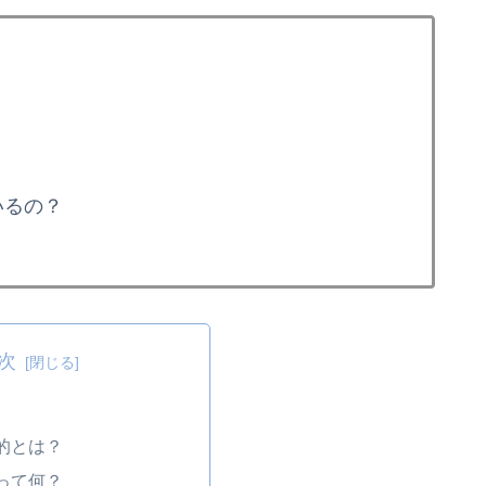
いるの？
次
的とは？
って何？