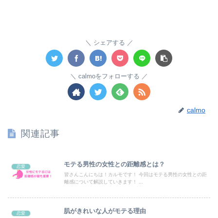
シェアする
calmoをフォローする
calmo
関連記事
モテる男性の女性との距離感とは？
恋愛
皆さんこんにちは！カルモです！ 今回はモテる男性の女性との距
離感について解説していきます！ ...
肌がきれいな人がモテる理由
恋愛