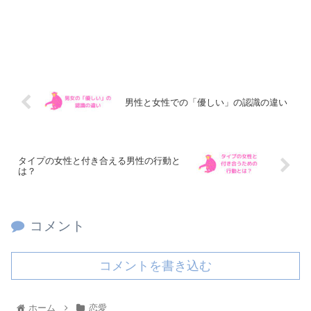
男性と女性での「優しい」の認識の違い
タイプの女性と付き合える男性の行動と
は？
コメント
コメントを書き込む
ホーム
恋愛