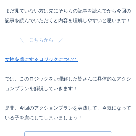
まだ見ていない方は先にそちらの記事を読んでから今回の
記事を読んでいただくと内容を理解しやすいと思います！
＼ こちらから ／
女性を虜にするロジックについて
では、このロジックをい理解した皆さんに具体的なアクシ
ョンプランを解説していきます！
是非、今回のアクションプランを実践して、今気になって
いる子を虜にしてしまいましょう！