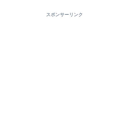
スポンサーリンク