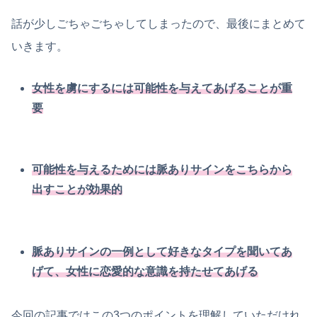
話が少しごちゃごちゃしてしまったので、最後にまとめて
いきます。
女性を虜にするには可能性を与えてあげることが重
要
可能性を与えるためには脈ありサインをこちらから
出すことが効果的
脈ありサインの一例として好きなタイプを聞いてあ
げて、女性に恋愛的な意識を持たせてあげる
今回の記事ではこの3つのポイントを理解していただけれ